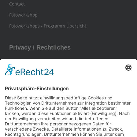
Contact
Fotoworkshop
Fotoworkshops - Programm Übersicht
Privacy / Rechtliches
Impressum
Privacy Policy
General Terms and Conditions / AGB
Contact / Kontakt
Frank Hohmann
Daniela Szczepanski