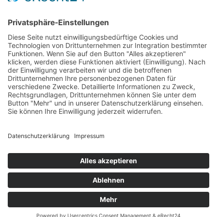
Contact / Kontakt
Frank Hohmann
Daniela Szczepanski
Iris Weissschuh
info [at] outdoor-galerie.com
All Images © 2026 www.outdoor-galerie.com - Outdoor-
Galerie