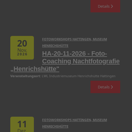
Details
FOTOWORKSHOPS HATTINGEN, MUSEUM
20
HENRICHSHÜTTE
Nov.
HA-20-11-2026 - Foto-
2026
Coaching Nachtfotografie
„Henrichshütte"
Veranstaltungsort:
LWL Industriemuseum Henrichshütte Hattingen
Details
FOTOWORKSHOPS HATTINGEN, MUSEUM
11
HENRICHSHÜTTE
Dez.