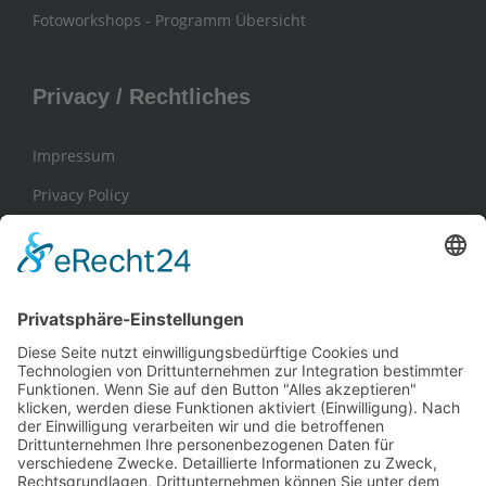
Fotoworkshops - Programm Übersicht
Privacy / Rechtliches
Impressum
Privacy Policy
General Terms and Conditions / AGB
Contact / Kontakt
Frank Hohmann
Daniela Szczepanski
Iris Weissschuh