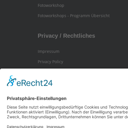
Fotoworkshop
Fotoworkshops - Programm Übersicht
Privacy / Rechtliches
Impressum
Privacy Policy
General Terms and Conditions / AGB
All Images © 2026 www.outdoor-galerie.com - Outdoor-Gal