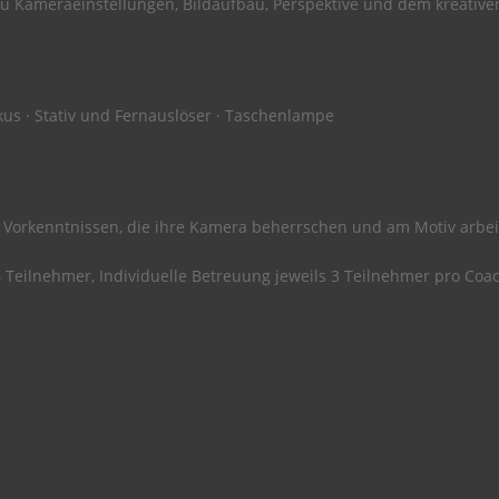
u Kameraeinstellungen, Bildaufbau, Perspektive und dem kreativen
kus · Stativ und Fernauslöser · Taschenlampe
it Vorkenntnissen, die ihre Kamera beherrschen und am Motiv arbei
6 Teilnehmer, Individuelle Betreuung jeweils 3 Teilnehmer pro Coa