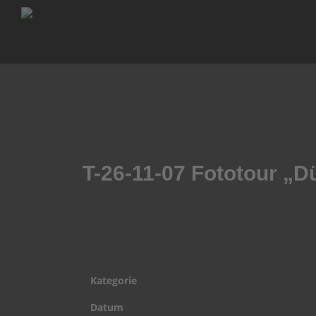
T-26-11-07 Fototour „D
Kategorie
Datum