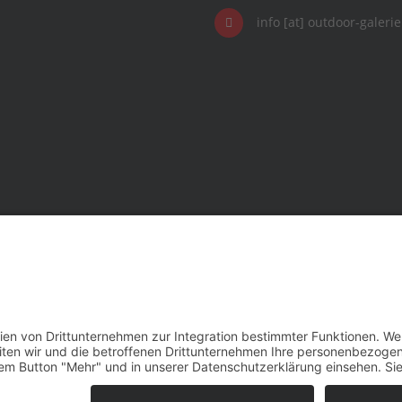
info [at] outdoor-galer
erie